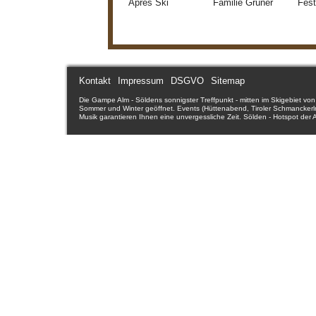
Apres Ski
Familie Grüner
Fes
Kontakt
Impressum
DSGVO
Sitemap
Die Gampe Alm - Söldens sonnigster Treffpunkt - mitten im Skigebiet von 
Sommer und Winter geöffnet. Events (Hüttenabend, Tiroler Schmanckerln,
Musik garantieren Ihnen eine unvergessliche Zeit. Sölden - Hotspot der A
erleben und perfektionieren Sie bei uns den Einkehrschwung - wir unterst
Sölden - Ötztal - Tirol - Österreich. Ötztal - Tirols stärkstes Tal