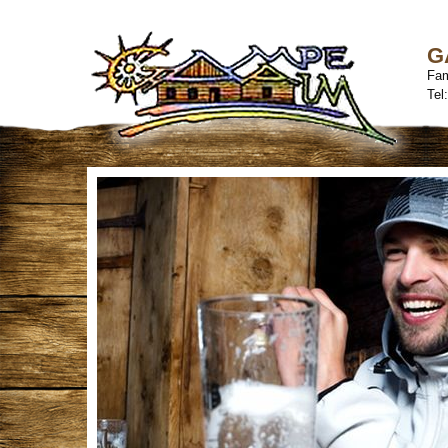
G
Fam
Tel