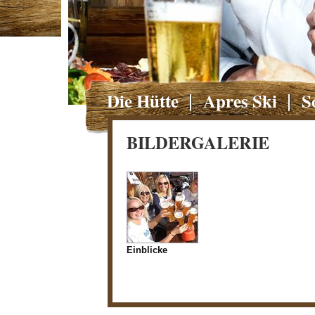
Die Hütte
Apres Ski
S
BILDERGALERIE
Einblicke