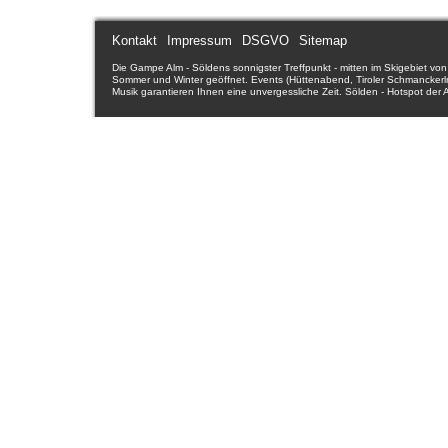
Kontakt
Impressum
DSGVO
Sitemap
Die Gampe Alm - Söldens sonnigster Treffpunkt - mitten im Skigebiet von 
Sommer und Winter geöffnet. Events (Hüttenabend, Tiroler Schmanckerln,
Musik garantieren Ihnen eine unvergessliche Zeit. Sölden - Hotspot der A
erleben und perfektionieren Sie bei uns den Einkehrschwung - wir unterst
Sölden - Ötztal - Tirol - Österreich. Ötztal - Tirols stärkstes Tal