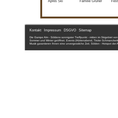
Apres Ski
Familie Grüner
Fes
Kontakt
Impressum
DSGVO
Sitemap
Die Gampe Alm - Söldens sonnigster Treffpunkt - mitten im Skigebiet von 
Sommer und Winter geöffnet. Events (Hüttenabend, Tiroler Schmanckerln,
Musik garantieren Ihnen eine unvergessliche Zeit. Sölden - Hotspot der A
erleben und perfektionieren Sie bei uns den Einkehrschwung - wir unterst
Sölden - Ötztal - Tirol - Österreich. Ötztal - Tirols stärkstes Tal