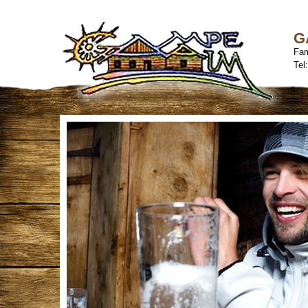
G
Fam
Tel