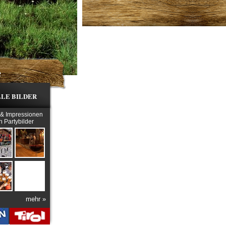
e
LE BILDER
 & Impressionen
h Partybilder
mehr »