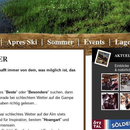
Apres Ski
Sommer
Events
Lag
AKTUEL
ER
Einblicke
hafft immer von dem, was möglich ist, das
& natürlic
es "
Beste
" oder "
Besondere
" suchen, dann
rade bei schlechtem Wetter auf die Gampe
aben richtig gelesen...
r schlechtes Wetter auf der Alm stets
d für Inspiration, bestem "
Hoangart
" und
mmensein.