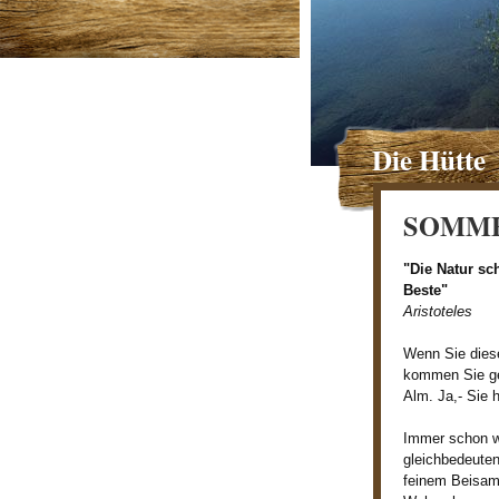
Die Hütte
SOMM
"Die Natur sc
Beste"
Aristoteles
Wenn Sie dies
kommen Sie ge
Alm. Ja,- Sie h
Immer schon wa
gleichbedeuten
feinem Beisa