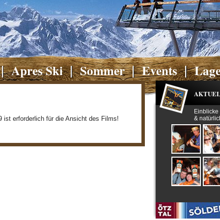
Apres Ski
Sommer
Events
Lag
AKTUEL
Einblicke
 ist erforderlich für die Ansicht des Films!
& natürlic