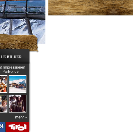
e
LE BILDER
 & Impressionen
h Partybilder
mehr »